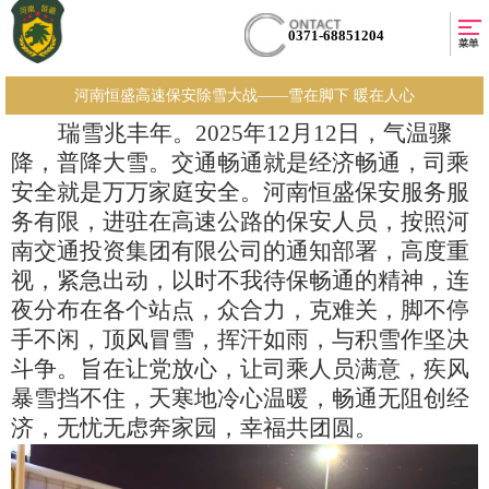
0371-68851204
河南恒盛高速保安除雪大战——雪在脚下 暖在人心
瑞雪兆丰年。
2025年12月12日，气温骤
降，普降大雪。交通畅通就是经济畅通，司乘
安全就是万万家庭安全。河南恒盛保安服务服
务有限，进驻在高速公路的保安人员，按照河
南交通投资集团有限公司的通知部署，高度
重
视，
紧急出动，以时不我待保畅通的精神，连
夜分布在各个站点，众合力，克难关，脚不停
手不闲，顶风冒雪，挥汗如雨，与积雪作坚决
斗争。旨在让党放心，让司乘人员满意，疾风
暴雪挡不住，天寒地冷心温暖，畅通无阻创
经
济，
无忧无虑奔家园，幸福共团圆。