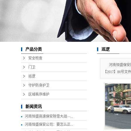
产品分类
巡逻
安全检查
河南恒盛保安
门卫
【2017】86号文
巡逻
守护防身护卫
区域秩序维护
新闻资讯
河南恒盛高速保安除雪大战—...
河南恒盛保安公司：要怎么正...