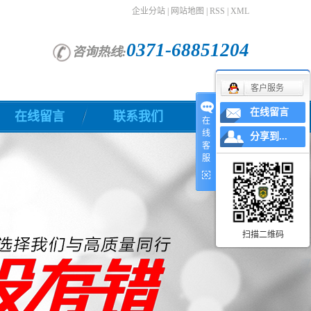
企业分站
|
网站地图
|
RSS
|
XML
0371-68851204
咨询热线:
客户服务
在线留言
在线留言
联系我们
在
线
分享到...
客
服
扫描二维码