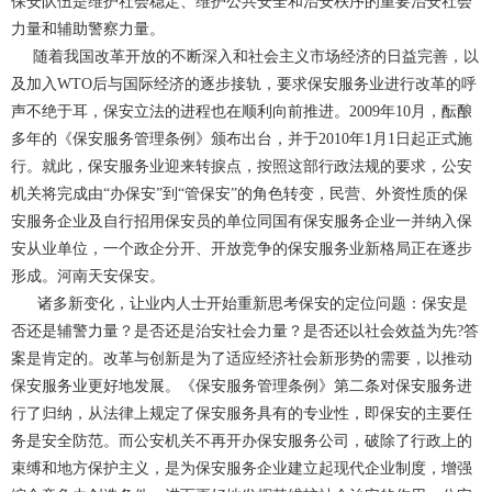
保安队伍是维护社会稳定、维护公共安全和治安秩序的重要治安社会
力量和辅助警察力量。
随着我国改革开放的不断深入和社会主义市场经济的日益完善，以
及加入WTO后与国际经济的逐步接轨，要求保安服务业进行改革的呼
声不绝于耳，保安立法的进程也在顺利向前推进。2009年10月，酝酿
多年的《保安服务管理条例》颁布出台，并于2010年1月1日起正式施
行。就此，保安服务业迎来转捩点，按照这部行政法规的要求，公安
机关将完成由“办保安”到“管保安”的角色转变，民营、外资性质的保
安服务企业及自行招用保安员的单位同国有保安服务企业一并纳入保
安从业单位，一个政企分开、开放竞争的保安服务业新格局正在逐步
形成。河南天安保安。
诸多新变化，让业内人士开始重新思考保安的定位问题：保安是
否还是辅警力量？是否还是治安社会力量？是否还以社会效益为先?答
案是肯定的。改革与创新是为了适应经济社会新形势的需要，以推动
保安服务业更好地发展。《保安服务管理条例》第二条对保安服务进
行了归纳，从法律上规定了保安服务具有的专业性，即保安的主要任
务是安全防范。而公安机关不再开办保安服务公司，破除了行政上的
束缚和地方保护主义，是为保安服务企业建立起现代企业制度，增强