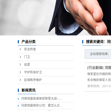
产品分类
搜索关键词：河
安全检查
全站搜索结果：
门卫
巡逻
[
行业新闻
]
河
守护防身护卫
保安是在中国的称
区域秩序维护
名合格的保安人员
发布时间：2017-0
新闻资讯
河南恒盛高速保安除雪大战—...
河南恒盛保安公司：要怎么正...