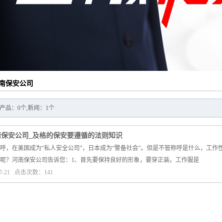
南保安公司
产品：0个,新闻：1个
南保安公司_及格的保安要遵循的法则知识
呼，在美国成为“私人安全公司”，日本成为“警备社会”。但是不管称呼是什么，工
呢？河南保安公司告诉您：1、首先要保持良好的形象，要穿正装。工作服是
7-21 点击次数：141