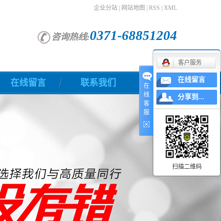
企业分站
|
网站地图
|
RSS
|
XML
0371-68851204
咨询热线:
客户服务
在线留言
在线留言
联系我们
在
线
分享到...
客
服
扫描二维码