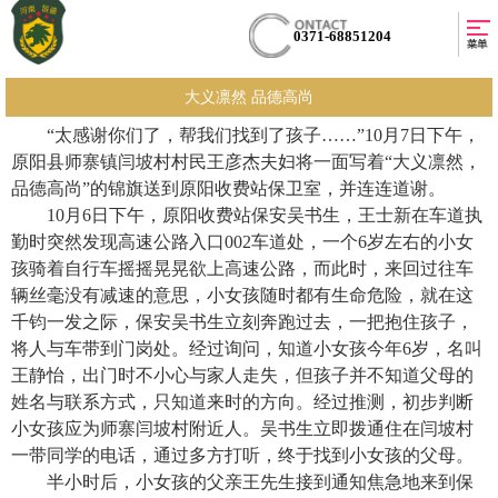
0371-68851204
大义凛然 品德高尚
“太感谢你们了，帮我们找到了孩子……”10月7日下午，
原阳县师寨镇闫坡村村民王彦杰夫妇将一面写着“大义凛然，
品德高尚”的锦旗送到原阳收费站保卫室，并连连道谢。
10
月6日下午，原阳收费站保安吴书生，王士新在车道执
勤时突然发现高速公路入口002车道处，一个6岁左右的小女
孩骑着自行车摇摇晃晃欲上高速公路，而此时，来回过往车
辆丝毫没有减速的意思，小女孩随时都有生命危险，就在这
千钧一发之际，保安吴书生立刻奔跑过去，一把抱住孩子，
将人与车带到门岗处。经过询问，知道小女孩今年6岁，名叫
王静怡，出门时不小心与家人走失，但孩子并不知道父母的
姓名与联系方式，只知道来时的方向。经过推测，初步判断
小女孩应为师寨闫坡村附近人。吴书生立即拨通住在闫坡村
一带同学的电话，通过多方打听，终于找到小女孩的父母。
半小时后，小女孩的父亲王先生接到通知焦急地来到保